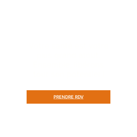
Votre santé est votre
plus grand atout.
Ensemble, libérons
tout son potentiel !
PRENDRE RDV